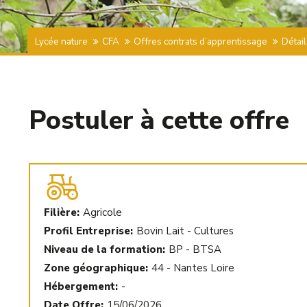
Lycée nature
CFA
Offres contrats d’apprentissage
Détail
Postuler à cette offre
Filière:
Agricole
Profil Entreprise:
Bovin Lait - Cultures
Niveau de la formation:
BP - BTSA
Zone géographique:
44 - Nantes Loire
Hébergement:
-
Date Offre:
15/06/2026