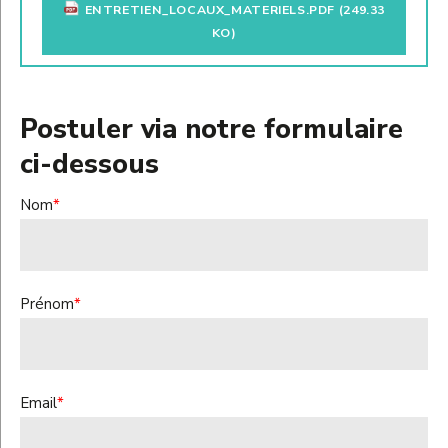
ENTRETIEN_LOCAUX_MATERIELS.PDF
(249.33
KO)
Postuler via notre formulaire
ci-dessous
Nom
*
Prénom
*
Email
*